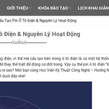
Ủ
GIỚI THIỆU
KHÓA ĐÀO TẠO
LỊCH KHAI GIẢ
ấu Tạo Pin Ô Tô Điện & Nguyên Lý Hoạt Động
Tô Điện & Nguyên Lý Hoạt Động
điện, vì thế mà cấu tạo bên trong ô tô điện là cả một hệ thố
ể thay thế triệt để động cơ đốt trong. Vậy cụ thể pin ô tô điện “t
ng ra sao? Mời bạn cùng Học Viện Kỹ Thuật Công Nghệ – Hướng 
ết dưới đây nhé!