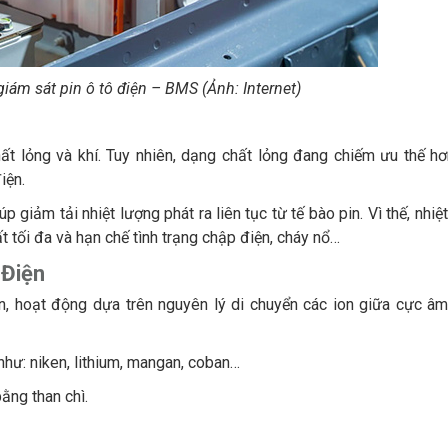
giám sát pin ô tô điện – BMS (Ảnh: Internet)
ất lỏng và khí. Tuy nhiên, dạng chất lỏng đang chiếm ưu thế hơ
iện.
úp giảm tải nhiệt lượng phát ra liên tục từ tế bào pin. Vì thế, nhi
t tối đa và hạn chế tình trạng chập điện, cháy nổ…
 Điện
ion, hoạt động dựa trên nguyên lý di chuyển các ion giữa cực â
hư: niken, lithium, mangan, coban…
ằng than chì.