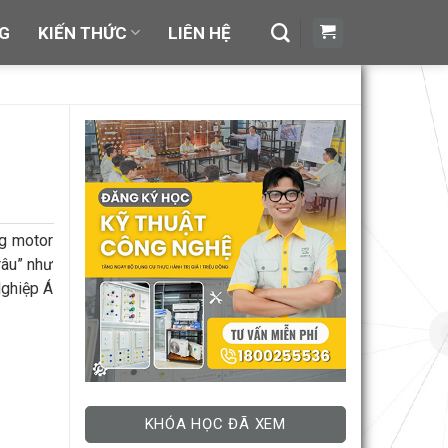
NG
KIẾN THỨC
LIÊN HỆ
ng motor
râu” như
Nghiệp Á
KHÓA HỌC ĐÃ XEM