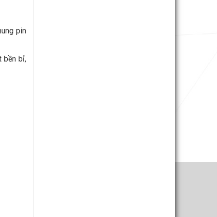
hung pin
 bền bỉ,