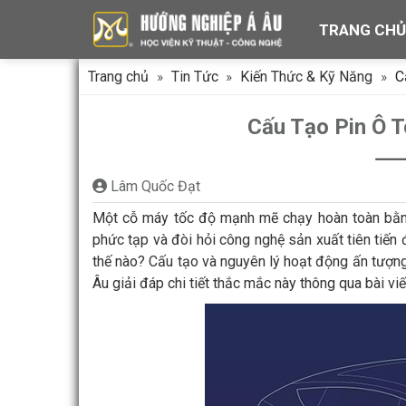
Chuyển
TRANG CH
đến
nội
dung
Trang chủ
»
Tin Tức
»
Kiến Thức & Kỹ Năng
»
C
Cấu Tạo Pin Ô 
Lâm Quốc Đạt
Một cỗ máy tốc độ mạnh mẽ chạy hoàn toàn bằng 
phức tạp và đòi hỏi công nghệ sản xuất tiên tiến đ
thế nào? Cấu tạo và nguyên lý hoạt động ấn tượ
Âu giải đáp chi tiết thắc mắc này thông qua bài vi