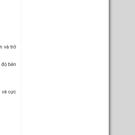
n và trở
ệt độ bên
m và cực