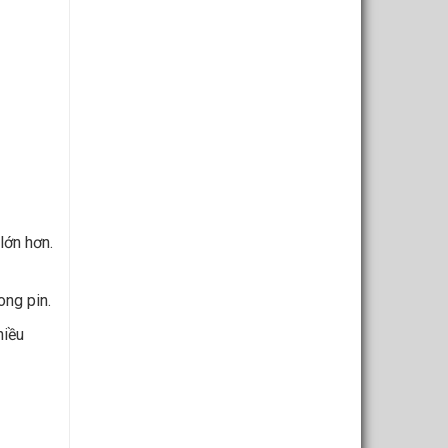
lớn hơn.
ong pin.
hiều