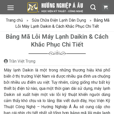
Chuyển
đến
nội
Trang chủ
»
Sửa Chữa Điện Lạnh Dân Dụng
»
Bảng Mã
dung
Lỗi Máy Lạnh Daikin & Cách Khắc Phục Chi Tiết
Bảng Mã Lỗi Máy Lạnh Daikin & Cách
Khắc Phục Chi Tiết
Trần Việt Trọng
Máy lạnh Daikin là một trong những thương hiệu khá phổ
biến ở thị trường Việt Nam và được nhiều gia đình ưa chuộng
bởi nhiều ưu điểm ưu việt. Tuy nhiên, cũng giống như bất kỳ
thiết bị điện tử nào, qua một thời gian dài sử dụng, máy lạnh
Daikin sẽ xuất hiện một vài lỗi kỹ thuật khiến người dùng
cảm thấy khó chịu và lo lắng. Bài viết dưới đây, Học Viện Kỹ
Thuật Công Nghệ – Hướng Nghiệp Á Âu sẽ cung cấp cho
bạn cái nhìn chi tiết nhất về tổng hợp
bảng mã lỗi máy lạnh