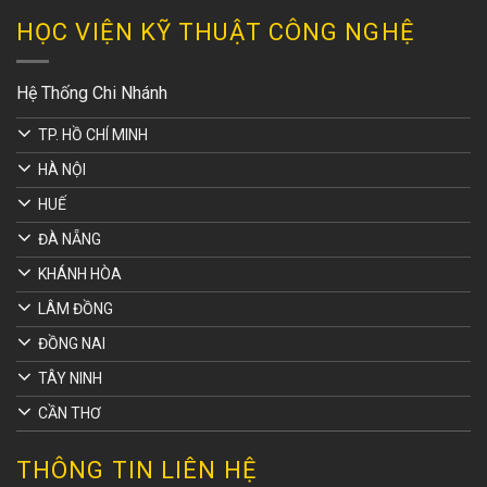
HỌC VIỆN KỸ THUẬT CÔNG NGHỆ
Hệ Thống Chi Nhánh
TP. HỒ CHÍ MINH
HÀ NỘI
HUẾ
ĐÀ NẴNG
KHÁNH HÒA
LÂM ĐỒNG
ĐỒNG NAI
TÂY NINH
CẦN THƠ
THÔNG TIN LIÊN HỆ