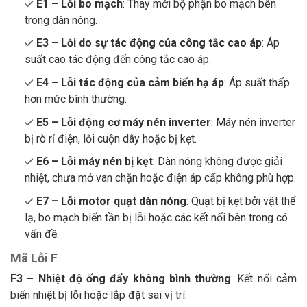
E1 – Lỗi bo mạch
: Thay mới bộ phận bo mạch bên
trong dàn nóng.
E3 – Lỗi do sự tác động của công tắc cao áp
: Áp
suất cao tác động đến công tắc cao áp.
E4 – Lỗi tác động của cảm biến hạ áp
: Áp suất thấp
hơn mức bình thường.
E5 – Lỗi động cơ máy nén inverter
: Máy nén inverter
bị rò rỉ điện, lỗi cuộn dây hoặc bị kẹt.
E6 – Lỗi máy nén bị kẹt
: Dàn nóng không được giải
nhiệt, chưa mở van chặn hoặc điện áp cấp không phù hợp.
E7 – Lỗi motor quạt dàn nóng
: Quạt bị kẹt bởi vật thể
lạ, bo mạch biến tần bị lỗi hoặc các kết nối bên trong có
vấn đề.
Mã Lỗi F
F3 – Nhiệt độ ống đẩy không bình thường
: Kết nối cảm
biến nhiệt bị lỗi hoặc lắp đặt sai vị trí.