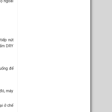
độ ngoài
tiếp nút
t ẩm DRY
xuống để
 đó, máy
ại ở chế