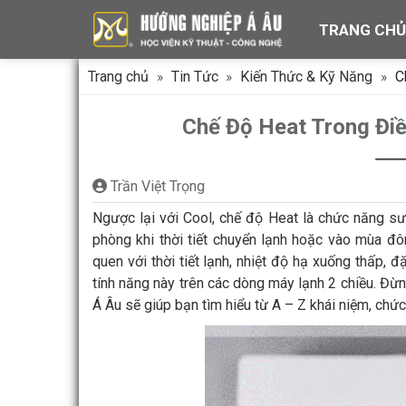
Chuyển
TRANG CH
đến
nội
dung
Trang chủ
»
Tin Tức
»
Kiến Thức & Kỹ Năng
»
C
Chế Độ Heat Trong Đi
Trần Việt Trọng
Ngược lại với Cool, chế độ Heat là chức năng sư
phòng khi thời tiết chuyển lạnh hoặc vào mùa đ
quen với thời tiết lạnh, nhiệt độ hạ xuống thấp, 
tính năng này trên các dòng máy lạnh 2 chiều. Đừ
Á Âu sẽ giúp bạn tìm hiểu từ A – Z khái niệm, ch