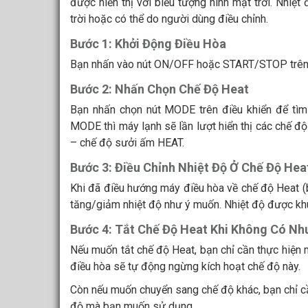
được hiển thị với biểu tượng hình mặt trời. Nhiệ
trời hoặc có thể do người dùng điều chỉnh.
Bước 1: Khởi Động Điều Hòa
Bạn nhấn vào nút ON/OFF hoặc START/STOP trên đ
Bước 2: Nhấn Chọn Chế Độ Heat
Bạn nhấn chọn nút MODE trên điều khiển để tìm 
MODE thì máy lạnh sẽ lần lượt hiển thị các chế
– chế độ sưởi ấm HEAT.
Bước 3: Điều Chỉnh Nhiệt Độ Ở Chế Độ Hea
Khi đã điều hướng máy điều hòa về chế độ Heat (
tăng/giảm nhiệt độ như ý muốn. Nhiệt độ được kh
Bước 4: Tắt Chế Độ Heat Khi Không Có Nh
Nếu muốn tắt chế độ Heat, bạn chỉ cần thực hiện
điều hòa sẽ tự động ngừng kích hoạt chế độ này.
Còn nếu muốn chuyển sang chế độ khác, bạn chỉ c
độ mà bạn muốn sử dụng.