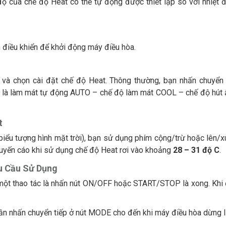
t độ của chế độ Heat có thể tự động được thiết lập so với nhiệt 
iều khiển để khởi động máy điều hòa.
và chọn cài đặt chế độ Heat. Thông thường, bạn nhấn chuyển 
 độ là làm mát tự động AUTO – chế độ làm mát COOL – chế độ hú
t
biểu tượng hình mặt trời), bạn sử dụng phím cộng/trừ hoặc lên/
uyến cáo khi sử dụng chế độ Heat rơi vào khoảng
28 – 31 độ C
.
u Cầu Sử Dụng
 một thao tác là nhấn nút ON/OFF hoặc START/STOP là xong. Khi
ần nhấn chuyển tiếp ở nút MODE cho đến khi máy điều hòa dừng l