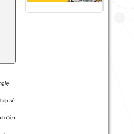
 ngày
ù hợp sử
ình điều