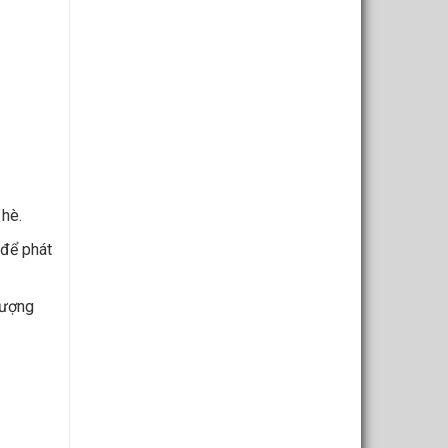
 hè.
 để phát
lượng