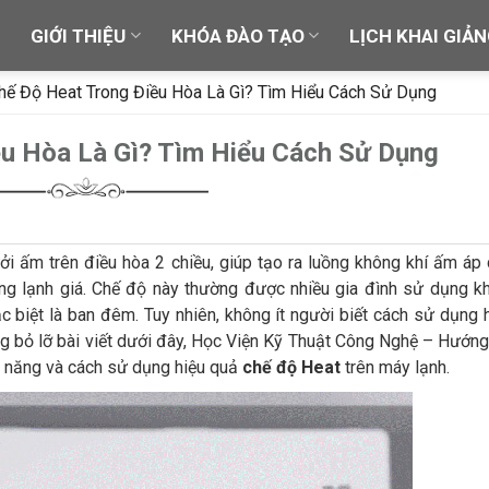
Ủ
GIỚI THIỆU
KHÓA ĐÀO TẠO
LỊCH KHAI GIẢ
hế Độ Heat Trong Điều Hòa Là Gì? Tìm Hiểu Cách Sử Dụng
ều Hòa Là Gì? Tìm Hiểu Cách Sử Dụng
ởi ấm trên điều hòa 2 chiều, giúp tạo ra luồng không khí ấm áp
ông lạnh giá. Chế độ này thường được nhiều gia đình sử dụng k
đặc biệt là ban đêm. Tuy nhiên, không ít người biết cách sử dụng 
ng bỏ lỡ bài viết dưới đây, Học Viện Kỹ Thuật Công Nghệ – Hướn
ức năng và cách sử dụng hiệu quả
chế độ Heat
trên máy lạnh.