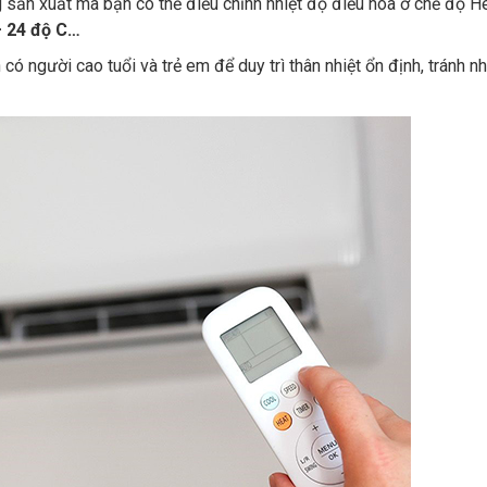
sản xuất mà bạn có thể điều chỉnh nhiệt độ điều hòa ở chế độ H
– 24 độ C…
có người cao tuổi và trẻ em để duy trì thân nhiệt ổn định, tránh n