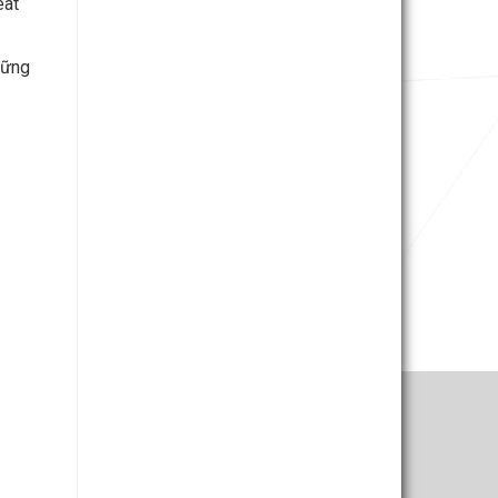
eat
hững