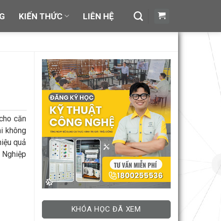
NG
KIẾN THỨC
LIÊN HỆ
 cho căn
hi không
hiệu quả
g Nghiệp
KHÓA HỌC ĐÃ XEM