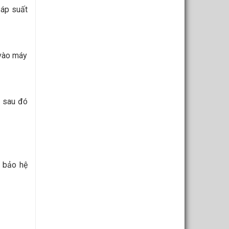
 áp suất
 vào máy
, sau đó
m bảo hệ