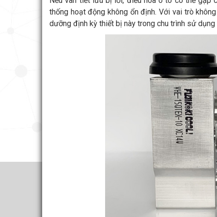
Nếu van tiết lưu bị lỗi, điều hòa ô tô có thể gặ
thống hoạt động không ổn định. Với vai trò không
dưỡng định kỳ thiết bị này trong chu trình sử dụng 