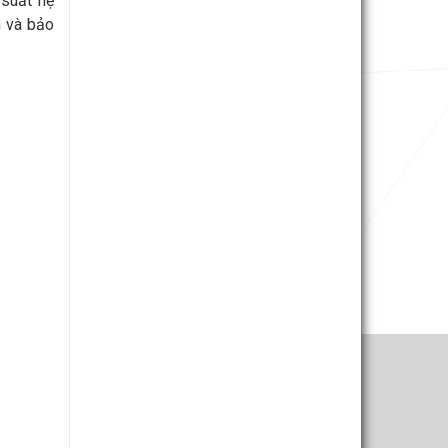
 suất hệ
n và bảo