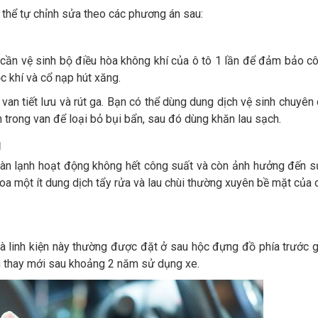
ó thể tự chỉnh sửa theo các phương án sau:
 cần vệ sinh bộ điều hòa không khí của ô tô 1 lần để đảm bảo c
c khí và cổ nạp hút xăng.
 van tiết lưu và rút ga. Bạn có thể dùng dung dịch vệ sinh chuyên
 trong van để loại bỏ bụi bẩn, sau đó dùng khăn lau sạch.
g
 dàn lạnh hoạt động không hết công suất và còn ảnh hưởng đến 
a một ít dung dịch tẩy rửa và lau chùi thường xuyên bề mặt của c
 và linh kiện này thường được đặt ở sau hộc đựng đồ phía trước 
n thay mới sau khoảng 2 năm sử dụng xe.