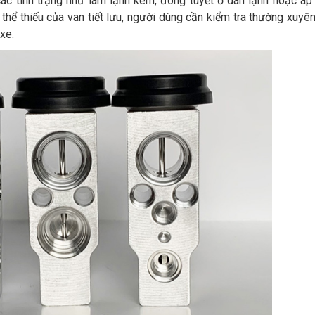
p các tình trạng như làm lạnh kém, đóng tuyết ở dàn lạnh hoặc áp
 thể thiếu của van tiết lưu, người dùng cần kiểm tra thường xuyê
xe.