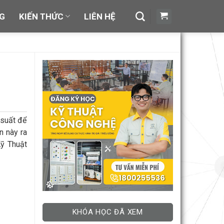
NG
KIẾN THỨC
LIÊN HỆ
 suất để
n này ra
Kỹ Thuật
KHÓA HỌC ĐÃ XEM