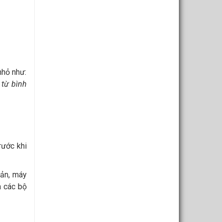
nhỏ như:
 từ bình
rước khi
bản, máy
a các bộ