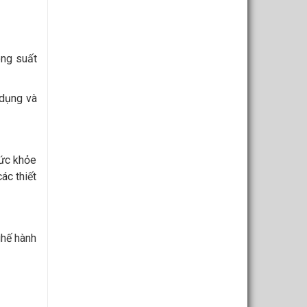
ông suất
 dụng và
sức khỏe
ác thiết
ghế hành