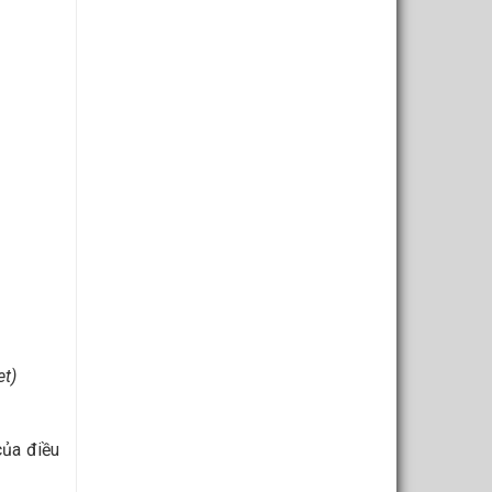
et)
của điều