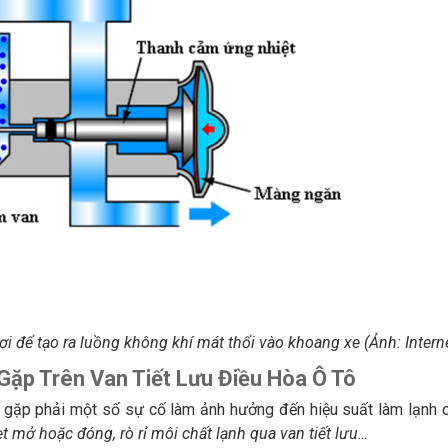
hơi để tạo ra luồng không khí mát thổi vào khoang xe (Ảnh: Intern
ặp Trên Van Tiết Lưu Điều Hòa Ô Tô
hể gặp phải một số sự cố làm ảnh hưởng đến hiệu suất làm lạnh 
kẹt mở hoặc đóng, rò rỉ môi chất lạnh qua van tiết lưu…