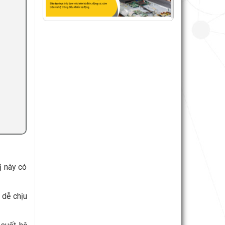
ị này có
 dễ chịu