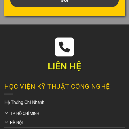
bạn
*
LIÊN HỆ
HỌC VIỆN KỸ THUẬT CÔNG NGHỆ
Hệ Thống Chi Nhánh
TP. HỒ CHÍ MINH
HÀ NỘI